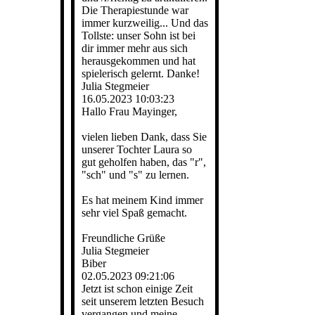
Die Therapiestunde war
immer kurzweilig... Und das
Tollste: unser Sohn ist bei
dir immer mehr aus sich
herausgekommen und hat
spielerisch gelernt. Danke!
Julia Stegmeier
16.05.2023
10:03:23
Hallo Frau Mayinger,
vielen lieben Dank, dass Sie
unserer Tochter Laura so
gut geholfen haben, das "r",
"sch" und "s" zu lernen.
Es hat meinem Kind immer
sehr viel Spaß gemacht.
Freundliche Grüße
Julia Stegmeier
Biber
02.05.2023
09:21:06
Jetzt ist schon einige Zeit
seit unserem letzten Besuch
vergangen und meine