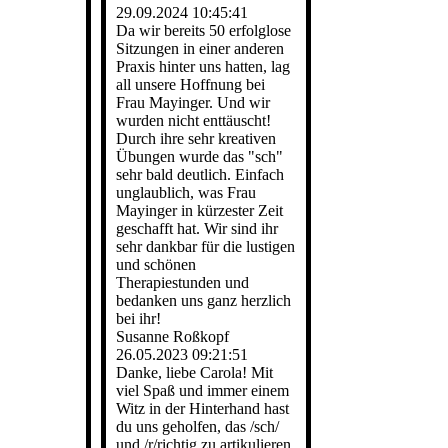
29.09.2024
10:45:41
Da wir bereits 50 erfolglose
Sitzungen in einer anderen
Praxis hinter uns hatten, lag
all unsere Hoffnung bei
Frau Mayinger. Und wir
wurden nicht enttäuscht!
Durch ihre sehr kreativen
Übungen wurde das "sch"
sehr bald deutlich. Einfach
unglaublich, was Frau
Mayinger in kürzester Zeit
geschafft hat. Wir sind ihr
sehr dankbar für die lustigen
und schönen
Therapiestunden und
bedanken uns ganz herzlich
bei ihr!
Susanne Roßkopf
26.05.2023
09:21:51
Danke, liebe Carola! Mit
viel Spaß und immer einem
Witz in der Hinterhand hast
du uns geholfen, das /sch/
und /r/richtig zu artikulieren.